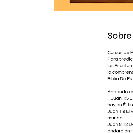
Sobre
Cursos de E
Para predi
las Escritur
la comprens
Biblia De E
Andando en 
1 Juan 1:5 
hay en Él ti
Juan 1:9 El
mundo.
Juan 8:12 D
andará en ti