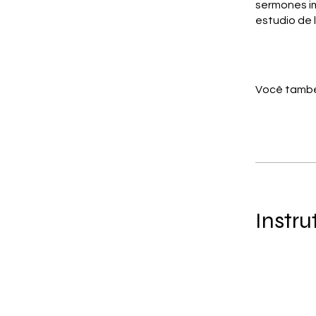
sermones im
estudio de l
Você també
Instru