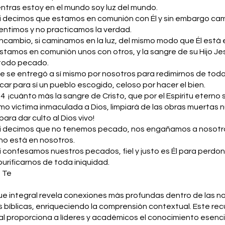
entras estoy en el mundo soy luz del mundo.
Si decimos que estamos en comunión con Él y sin embargo c
mentimos y no practicamos la verdad.
Encambio, si caminamos en la luz, del mismo modo que Él está en
tamos en comunión unos con otros, y la sangre de su Hijo Je
 todo pecado.
ue se entregó a sí mismo por nosotros para redimirnos de toda
icar para sí un pueblo escogido, celoso por hacer el bien.
4 ¡cuánto más la sangre de Cristo, que por el Espíritu eterno 
mo víctima inmaculada a Dios, limpiará de las obras muertas 
ara dar culto al Dios vivo!
 Si decimos que no tenemos pecado, nos engañamos a nosotr
 no está en nosotros.
Si confesamos nuestros pecados, fiel y justo es Él para perdo
urificarnos de toda iniquidad.
 Te
e integral revela conexiones más profundas dentro de las na
bíblicas, enriqueciendo la comprensión contextual. Este rec
 proporciona a líderes y académicos el conocimiento esenci