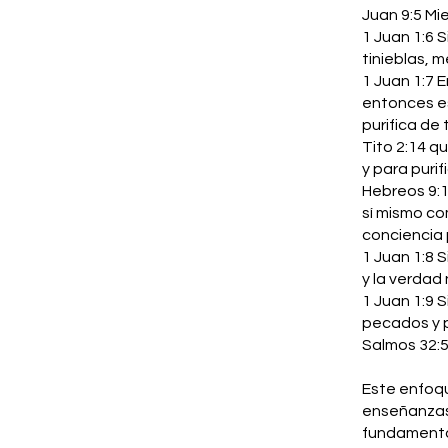
Juan 9:5 Mi
1 Juan 1:6 
tinieblas, 
1 Juan 1:7 
entonces es
purifica de
Tito 2:14 q
y para purif
Hebreos 9:1
sí mismo co
conciencia p
1 Juan 1:8
y la verdad
1 Juan 1:9 
pecados y p
Salmos 32:5
Este enfoqu
enseñanzas 
fundamental