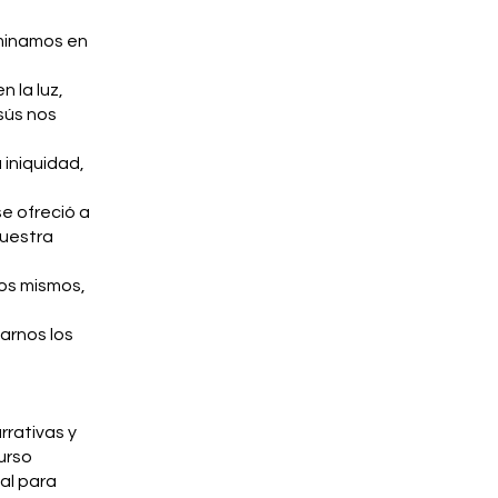
aminamos en
 la luz,
sús nos
 iniquidad,
se ofreció a
nuestra
os mismos,
narnos los
rrativas y
urso
al para