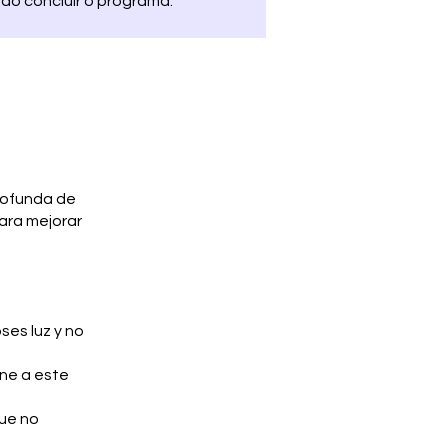
ao concluir o programa.
rofunda de
para mejorar
ses luz y no
ene a este
gue no