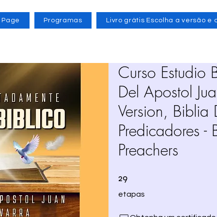
 Page
Programas
Livro grátis Escolha a versão e 
Curso Estudio B
Del Apostol Ju
Version, Biblia
Predicadores - 
Preachers
29 etapas
29
etapas