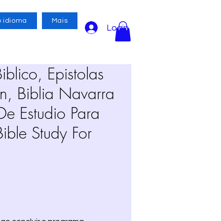
o idioma
Mais
Login
iblico, Epistolas
an, Biblia Navarra
 De Estudio Para
Bible Study For