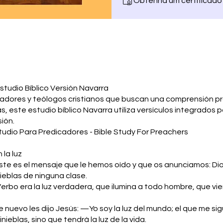
Obtenha um certificado 
studio Bíblico Versión Navarra
cadores y teólogos cristianos que buscan una comprensión p
as, este estudio bíblico Navarra utiliza versículos integrados 
ión.
studio Para Predicadores - Bible Study For Preachers
la luz
Éste es el mensaje que le hemos oído y que os anunciamos: Dio
nieblas de ninguna clase.
 Verbo era la luz verdadera, que ilumina a todo hombre, que vi
e nuevo les dijo Jesús: —Yo soy la luz del mundo; el que me si
nieblas, sino que tendrá la luz de la vida.