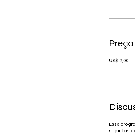
Preço
US$ 2,00
Discu
Esse progr
se juntar a