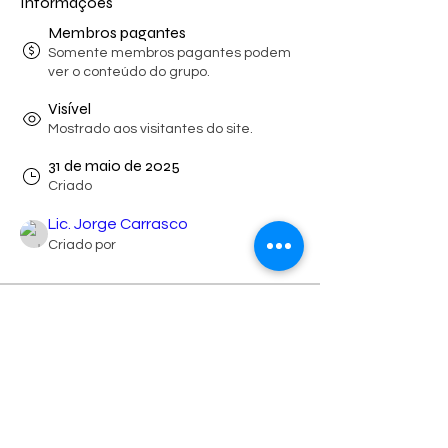
Informações
Membros pagantes
Somente membros pagantes podem
ver o conteúdo do grupo.
Visível
Mostrado aos visitantes do site.
31 de maio de 2025
Criado
Lic. Jorge Carrasco
Criado por
Sobre
Welcome to the group! You can 
connect with other members, get 
updates and share videos.