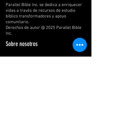
Parallel Bible Inc. se dedica a enriquecer
vidas a través de recursos de estudio
bíblico transformadores y apoyo
comunitario.
Derechos de autor @ 2025 Parallel Bible
Inc.
Sobre nosotros
¡Únete al movimiento por el cambio y
la fe!
JOIN US
Enlaces rápidos
Información de contacto
Correo electrónico: