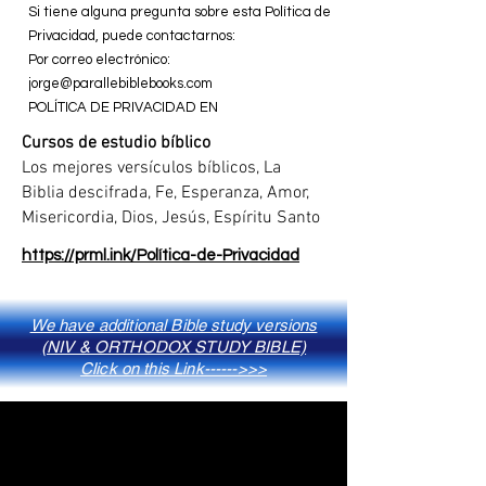
Si tiene alguna pregunta sobre esta Política de
Privacidad, puede contactarnos:
Por correo electrónico:
jorge@parallebiblebooks.com
POLÍTICA DE PRIVACIDAD EN
Cursos de estudio bíblico
Los mejores versículos bíblicos, La
Biblia descifrada, Fe, Esperanza, Amor,
Misericordia, Dios, Jesús, Espíritu Santo
https://prml.ink/Política-de-Privacidad
We have additional Bible study versions
(NIV & ORTHODOX STUDY BIBLE)
Click on this Link------>>>
¡Únete al movimiento por el cambio y la
fe!